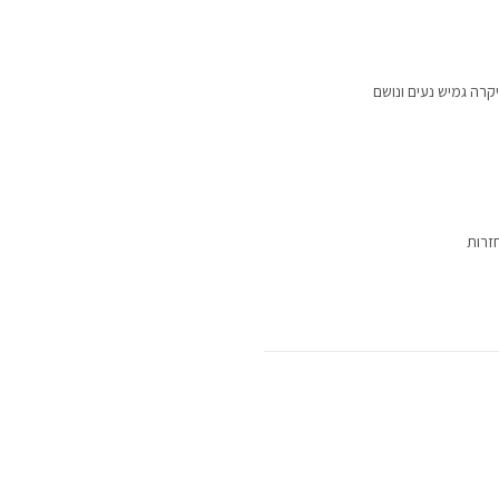
יקרה גמיש נעים ונושם
זרות