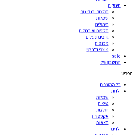
תינוקות
חולצות ובגדי גוף
שמלות
חיתולים
חליפות ואוברולים
גרבים ונעלים
מכנסים
מוצרי ד"ר קיי
sale
החשבון שלי
תפריט
כל המוצרים
ילדות
שמלות
טייצים
חולצות
אקססוריז
חצאיות
ילדים