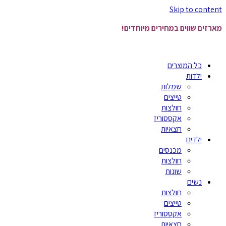
Skip to content
מארזים שווים במחירים מיוחדים!
כל המוצרים
ילדות
שמלות
טייצים
חולצות
אקססוריז
חצאיות
ילדים
מכנסים
חולצות
שונות
נשים
חולצות
טייצים
אקססוריז
חצאיות