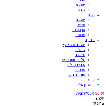
מכנסים
חולצות
שונות
נשים
חולצות
טייצים
אקססוריז
חצאיות
תינוקות
חולצות ובגדי גוף
שמלות
חיתולים
חליפות ואוברולים
גרבים ונעלים
מכנסים
מוצרי ד"ר קיי
sale
החשבון שלי
0.00
₪
0
עגלת קניות
חיפוש
חיפוש