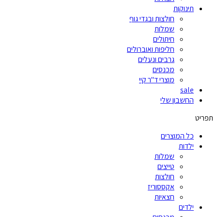
תינוקות
חולצות ובגדי גוף
שמלות
חיתולים
חליפות ואוברולים
גרבים ונעלים
מכנסים
מוצרי ד"ר קיי
sale
החשבון שלי
תפריט
כל המוצרים
ילדות
שמלות
טייצים
חולצות
אקססוריז
חצאיות
ילדים