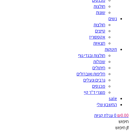
מכנסים
חולצות
שונות
נשים
חולצות
טייצים
אקססוריז
חצאיות
תינוקות
חולצות ובגדי גוף
שמלות
חיתולים
חליפות ואוברולים
גרבים ונעלים
מכנסים
מוצרי ד"ר קיי
sale
החשבון שלי
0.00
₪
0
עגלת קניות
חיפוש
חיפוש