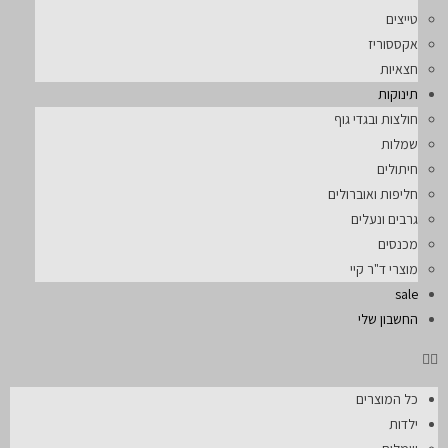
טייצים
אקססוריז
חצאיות
תינוקות
חולצות ובגדי גוף
שמלות
חיתולים
חליפות ואוברולים
גרבים ונעלים
מכנסים
מוצרי ד"ר קיי
sale
החשבון שלי
כל המוצרים
ילדות