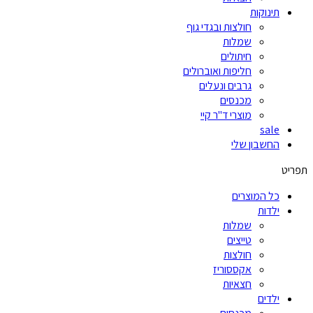
תינוקות
חולצות ובגדי גוף
שמלות
חיתולים
חליפות ואוברולים
גרבים ונעלים
מכנסים
מוצרי ד"ר קיי
sale
החשבון שלי
תפריט
כל המוצרים
ילדות
שמלות
טייצים
חולצות
אקססוריז
חצאיות
ילדים