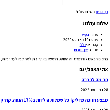
דף הבית
»
שלום עולם!
שלום עולם!
מחבר:
wpa
פורסם:
10 באוגוסט 2020
קטגוריה:
כללי
תגובות:
אין תגובות
ברוכים הבאים לוורדפרס. זה הפוסט הראשון באתר. ניתן למחוק או לערוך אותו, 
אולי תאהב/י גם
תרומה לחברה
28 בפברואר 2022
מבצע חנוכה מדליק! כל שמלות הילדות ב17% הנחה. קוד קופון: חנוכה
29 בנובמבר 2021