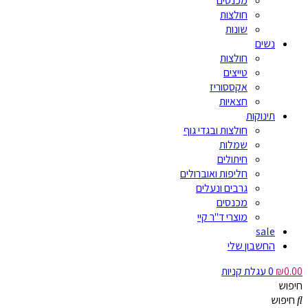
מכנסים
חולצות
שונות
נשים
חולצות
טייצים
אקססוריז
חצאיות
תינוקות
חולצות ובגדי גוף
שמלות
חיתולים
חליפות ואוברולים
גרבים ונעלים
מכנסים
מוצרי ד"ר קיי
sale
החשבון שלי
0.00
₪
0
עגלת קניות
חיפוש
חיפוש