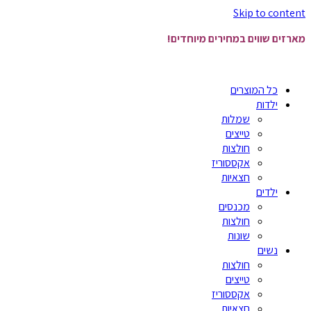
Skip to content
מארזים שווים במחירים מיוחדים!
כל המוצרים
ילדות
שמלות
טייצים
חולצות
אקססוריז
חצאיות
ילדים
מכנסים
חולצות
שונות
נשים
חולצות
טייצים
אקססוריז
חצאיות