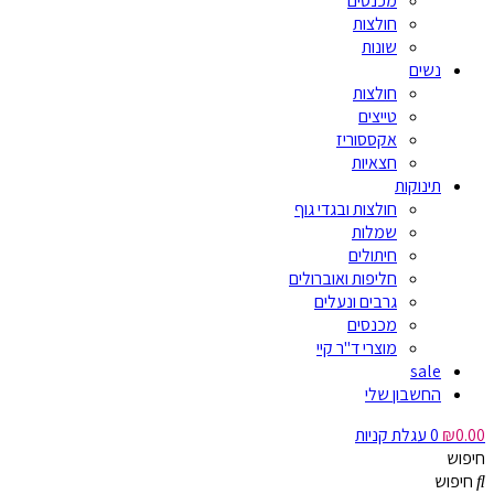
מכנסים
חולצות
שונות
נשים
חולצות
טייצים
אקססוריז
חצאיות
תינוקות
חולצות ובגדי גוף
שמלות
חיתולים
חליפות ואוברולים
גרבים ונעלים
מכנסים
מוצרי ד"ר קיי
sale
החשבון שלי
0.00
₪
0
עגלת קניות
חיפוש
חיפוש