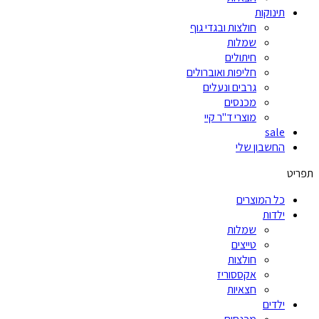
תינוקות
חולצות ובגדי גוף
שמלות
חיתולים
חליפות ואוברולים
גרבים ונעלים
מכנסים
מוצרי ד"ר קיי
sale
החשבון שלי
תפריט
כל המוצרים
ילדות
שמלות
טייצים
חולצות
אקססוריז
חצאיות
ילדים